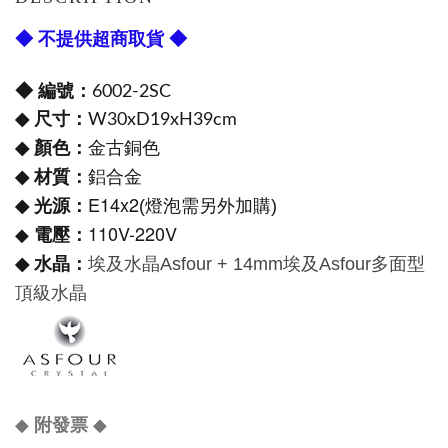
◆ 不提供超商取貨 ◆
◆ 編號：
6002-2SC
尺寸：
◆
W30xD19xH39cm
金
顏色：
◆
古銅色
鋁合金
材質：
◆
E14x2
光源：
◆
(燈泡
需另外加購)
110V-220V
電壓：
◆
水晶：
◆
埃及水晶
Asfour +
14mm
埃及
Asfour
多面型
頂級水晶
◆
◆
附發票