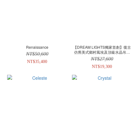
Renaissance
【DREAM LIGHTS獨家首創】復古
仿舊美式鄉村風埃及頂級水晶吊燈
NT$50,600
Sylivia 5018WS-8|現代風|簡約設計|
NT$27,600
NT$35,400
客製化流行水晶燈飾
NT$19,300