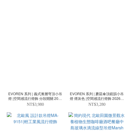
EVOREN 系列 | 義式漸層穹頂小吊
EVOREN 系列 | 蘑菇傘頂鏡韻小吊
燈 |空間感流行燈飾 分段開關 2026
燈 煙灰色 |空間感流行燈飾 2026新
新款
款
NT$3,980
NT$3,280