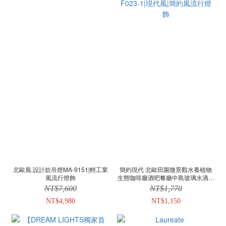
北歐風 設計款吊燈MA-9151|輕工業
簡約現代 北歐田園微景觀水養植物
風流行燈飾
生態咖啡廳酒吧餐廳中島玻璃水滴流
線型吊燈Marsh F023-1|現代風|簡約
NT$7,600
NT$1,770
風流行燈飾
NT$4,980
NT$1,150