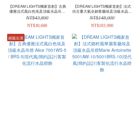
【DREAM LIGHTS獨家首創】古典
【DREAM LIGHTS獨家首創】法式
優雅法式風白色埃及頂級水晶吊燈
仿古董大氣全銅客廳埃及頂級水晶吊
Alice 7001WS-8 / BRS-8|現代風|簡
燈 Cecil 1046-12|現代風|簡約設計|
NT$43,800
NT$148,000
約設計|客製化流行水晶燈飾
客製化流行水晶燈飾
NT$30,600
NT$103,900
絕版出清