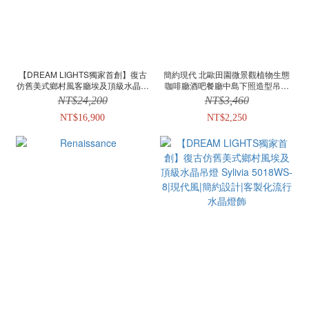
【DREAM LIGHTS獨家首創】復古
簡約現代 北歐田園微景觀植物生態
仿舊美式鄉村風客廳埃及頂級水晶吊
咖啡廳酒吧餐廳中島下照造型吊燈
燈 Fortuna 5033W-4|現代風|簡約設
Edison F018/9-1|現代風|簡約風流行
NT$24,200
NT$3,460
計|客製化流行水晶燈飾
燈飾
NT$16,900
NT$2,250