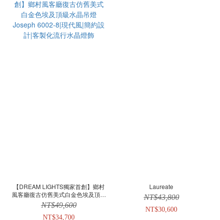
【DREAM LIGHTS獨家首創】鄉村
Laureate
風客廳復古仿舊美式白金色埃及頂級
NT$43,800
水晶吊燈 Joseph 6002-8|現代風|簡
NT$49,600
約設計|客製化流行水晶燈飾
NT$30,600
NT$34,700