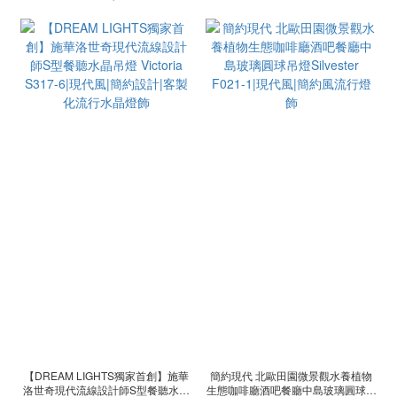
【DREAM LIGHTS獨家首創】施華
簡約現代 北歐田園微景觀水養植物
洛世奇現代流線設計師S型餐聽水晶
生態咖啡廳酒吧餐廳中島玻璃圓球吊