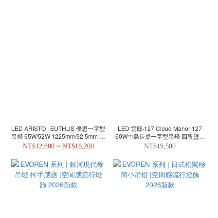
LED ARISTO · EUTHUS 優思一字型
LED 雲邸‧127 Cloud Manor‧127
吊燈 65W/52W 1225mm/92.5mm 中
60W中島長桌一字型吊燈 四段壁切
島長桌一字型吊燈
遙控調光 氛圍照明雙模式
NT$12,800 ~ NT$16,200
NT$19,500