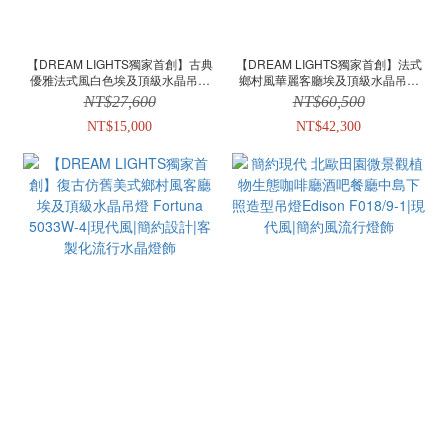
【DREAM LIGHTS獨家首創】古典
【DREAM LIGHTS獨家首創】法式
優雅法式風白色埃及頂級水晶吊燈
鄉村風華麗客廳埃及頂級水晶吊燈
Alice 7001WS-5 / BRS-5|現代風|簡
Marie Antoinette 5001AW-
NT$27,600
NT$60,500
約設計|客製化流行水晶燈飾
10/5001BRS-10|現代風|簡約設計|客
NT$15,000
製化流行水晶燈飾
NT$42,300