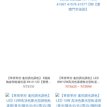
【單燈單控 遙控調光調色】 9迴路
【單燈單控 遙控調光調色】LED
無線智能遙控器 KK-41122【實體門
8W/12W高演色基礎散光型軌道燈
市保固】
(黃光/陽光/白光)(黑/白)飛利浦光源
NT$350
NT$420 ~ NT$990
KK 41566 41567 41576 41577-
DM【實體門市保固】