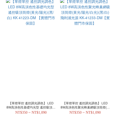
【單燈單控 遙控調光調色】 LED
【單燈單控 遙控調光調色】 LED
8W高演色性基礎均光型 遙控吸頂筒
8W高演色性聚光蜂巢網吸頂筒燈(黃
燈(黃光/陽光)(黑/白) KK 41223-DM
光/陽光/白光)(黑/白)飛利浦光源 KK-
NT$350 ~ NT$1,090
NT$350 ~ NT$1,090
【實體門市保固】
41233-DM【實體門市保固】