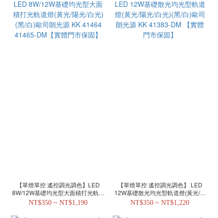
【單燈單控 遙控調光調色】LED
【單燈單控 遙控調光調色】 LED
8W/12W基礎均光型大面積打光軌道
12W基礎散光均光型軌道燈(黃光/陽
燈(黃光/陽光/白光)(黑/白)歐司朗光源
光/白光)(黑/白)歐司朗光源 KK
NT$350 ~ NT$1,190
NT$350 ~ NT$1,220
KK 41464 41465-DM【實體門市保
41383-DM 【實體門市保固】
固】