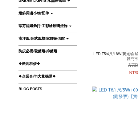
DREAM LIGHTS|水晶燈飾區
燈飾周邊小物/配件
蒂芬妮燈飾|手工彩繪玻璃燈飾
南洋風|各式風格|家飾傢俱館
防疫必備/殺菌燈/抑菌燈
LED T5/4尺/18W(黃光/
體門
❖燈具租借❖
NT$
NT$
❖企業合作|大量採購❖
BLOG POSTS