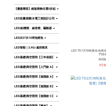
【優惠專區】絕版燈飾任選5折起
LED批量採購|水電工程設計公司
LED|鋁槽燈、線形燈、驅動器
LED|E27|E14球泡燈泡
LED智能｜2.4G+遙控燈具
LED T5/1尺/5W(黃光/自
門市
LED基礎|商空照明【三年保固】
NT$
NT$
LED基礎|商空照明【入門款 A】
LED基礎|商空照明【進階款 A】
LED基礎|商空照明【進階款 B】
LED基礎|商空照明【進階款 C】
LED基礎|商空照明【舞光】