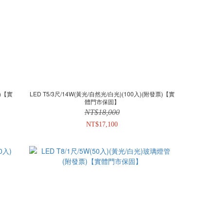
票)【實
LED T5/3尺/14W(黃光/自然光/白光)(100入)(附發票)【實
體門市保固】
NT$18,000
NT$17,100