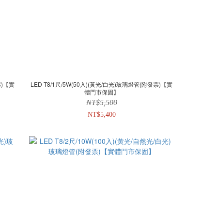
票)【實
LED T8/1尺/5W(50入)(黃光/白光)玻璃燈管(附發票)【實
體門市保固】
NT$5,500
NT$5,400