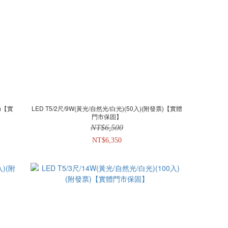
票)【實
LED T5/2尺/9W(黃光/自然光/白光)(50入)(附發票)【實體
門市保固】
NT$6,500
NT$6,350