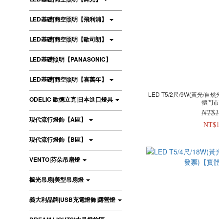
LED基礎|商空照明【飛利浦】
LED基礎|商空照明【歐司朗】
LED基礎照明【PANASONIC】
LED基礎|商空照明【喜萬年】
LED T5/2尺/9W(黃光/自
ODELIC 歐德立克|日本進口燈具
體門
NT$1
現代流行燈飾【A區】
NT$1
現代流行燈飾【B區】
VENTO|芬朵吊扇燈
楓光吊扇|美型吊扇燈
義大利品牌|USB充電燈飾|露營燈