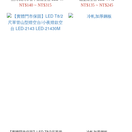
41441/31441/21441/11441
NT$140 ~ NT$315
NT$135 ~ NT$245
【實體門市保固】LED T8/2尺單管
冷軋加厚鋼板