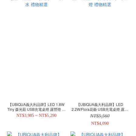
【UBIQUA義大利品牌】LED 1.8W
【UBIQUA義大利品牌】LED
Tiny 森光菇 USB充電桌燈 露營燈 可
2.2W/Flora花藝 USB充電桌燈 露營
調光 IP65防水 禮物精選
燈 可調光 防水 野餐燈 禮物精選
NT$3,985 ~ NT$5,290
NT$5,560
NT$4,090