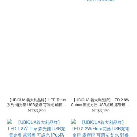
【UBIQUA 義大利品牌】LED Torus
【UBIQUA 義大利品牌】LED 2.8W
系列 傾光座 USB桌燈 可調光 觸摸開
Cubox 流光方匣 USB桌燈 露營燈 可
關 禮物精選
調光 IP54防水 禮物精選
NT$3,890
NT$3,150