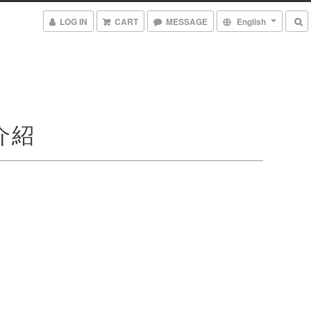
LOG IN
CART
MESSAGE
English
介紹