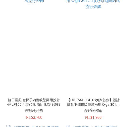
輕工業風 金探子四燈吸壁兩用投射
【DREAM LIGHTS獨家首創】設計
燈 LF166-4|現代風|簡約風流行燈飾
師款不鏽鋼吸壁燈兩用 Olga 3017-
1|現代風|簡約風流行燈飾
NT$4,290
NT$3,860
NT$2,780
NT$1,980