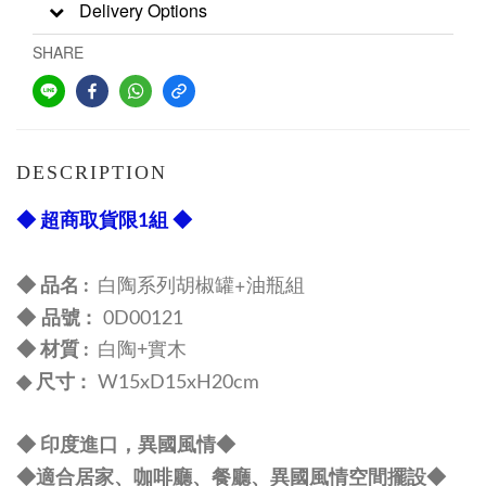
Delivery Options
SHARE
DESCRIPTION
◆ 超商取貨限1組 ◆
白陶系列胡椒罐+油瓶組
◆ 品名 :
◆ 品號 :
0D00121
◆ 材質 :
白陶+
實木
尺寸 :
◆
W15xD15
xH20cm
◆ 印度進口，異國風情
◆
◆
適合居家、咖啡廳、餐廳、異國風情空間擺設
◆