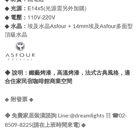
E14x5(光源需另外
)
光源：
◆
加購
110V-220V
電壓：
◆
水晶：
◆
埃及水晶
Asfour +
14mm
埃及
Asfour
多面型
頂級水晶
◆
說明：鐵藝烤漆，高溫烤漆，法式古典風格，適
合住家民宿咖啡館商業空間
◆
◆
附發票
◆ 免費家居裝潢諮詢 Line:
@dreamlights
☷ ☎
02-
8509-8225(請在上班時間來電) ◆