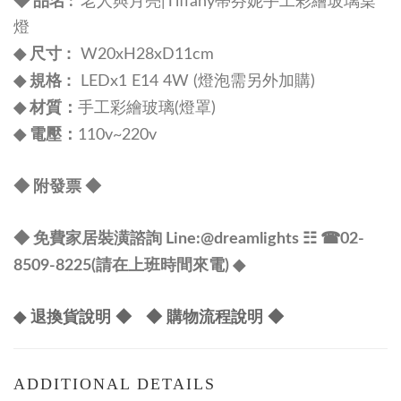
◆ 品名 :
老人與月亮|Tiffany蒂芬妮手工彩繪玻璃桌
燈
尺寸 :
◆
W2
0xH28xD11cm
規格 :
◆
LEDx1 E14 4W (燈泡需另外加購)
材質：
◆
手工彩繪玻璃(燈罩)
電壓：
◆
110v~220v
◆ 附發票
◆
◆ 免費家居裝潢諮詢 Line:
@dreamlights
☷ ☎
02-
8509-8225(請在上班時間來電) ◆
◆ 退換貨說明 ◆
◆ 購物流程說明 ◆
ADDITIONAL DETAILS