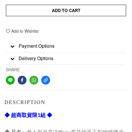
ADD TO CART
Add to Wishlist
Payment Options
Delivery Options
SHARE
DESCRIPTION
◆ 超商取貨限1組 ◆