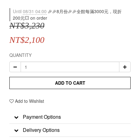
Until
08/31 04:00
🎉🎉8月份🎉🎉全館每滿3000元，現折
200元💥 on order
NT$3,230
NT$2,100
QUANTITY
ADD TO CART
Add to Wishlist
Payment Options
Delivery Options