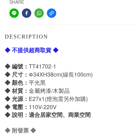
SHARE
DESCRIPTION
◆ 不提供超商取貨 ◆
TT41702-1
◆ 編號：
Ф34
XH38cm(線長100cm)
◆
尺寸：
平光黑
◆
顏色：
金屬烤漆/木製品
◆
材質：
E27x1
(燈泡需另外加購)
◆
光源：
110V-220V
◆
電壓：
◆
說明：適合居家空間、商業空間
◆ 附發票
◆