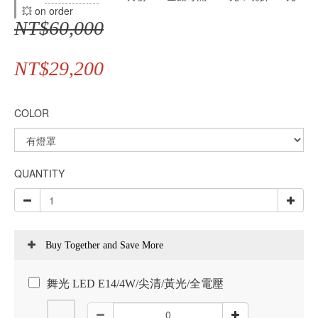
💥 on order
NT$60,000
NT$29,200
COLOR
QUANTITY
Buy Together and Save More
舞光 LED E14/4W/尖清/黃光/全電壓