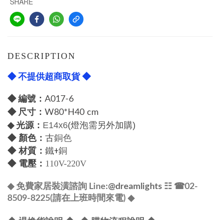
SHARE
DESCRIPTION
◆ 不提供超商取貨 ◆
◆ 編號：
A017-6
◆
尺寸：
W80*H40 cm
光源：
◆
E14x6
(燈泡需另外加購)
◆
顏色：
古
銅色
◆
材質：
鐵+
銅
◆
電壓：
110V-220V
◆ 免費家居裝潢諮詢 Line:
@dreamlights
☷ ☎
02-
8509-8225(請在上班時間來電) ◆