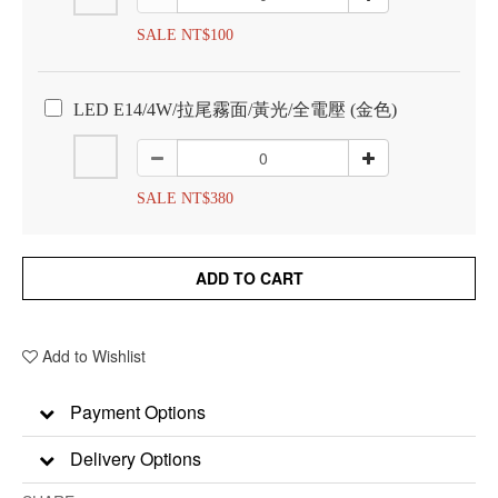
SALE NT$100
LED E14/4W/拉尾霧面/黃光/全電壓 (金色)
SALE NT$380
ADD TO CART
Add to Wishlist
Payment Options
Delivery Options