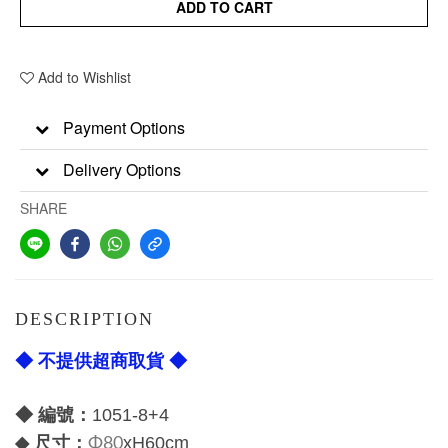
ADD TO CART
Add to Wishlist
Payment Options
Delivery Options
SHARE
DESCRIPTION
◆ 不提供超商取貨 ◆
◆ 編號：
1051-8+4
尺寸：
◆
x
H60cm
Φ80