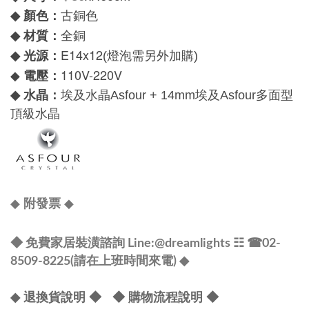
顏色：
◆
古銅色
全
材質：
◆
銅
E14x12
光源：
◆
(燈泡需另外加購)
◆
110V-220V
電壓：
水晶：
◆
埃及水晶
Asfour +
14mm
埃及
Asfour
多面型
頂級水晶
◆
◆
附發票
@dreamlights
◆ 免費家居裝潢諮詢 Line:
☷ ☎
02-
8509-8225(請在上班時間來電) ◆
◆ 退換貨說明 ◆
◆ 購物流程說明 ◆