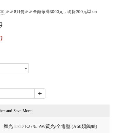
:00
🎉🎉8月份🎉🎉全館每滿3000元，現折200元💥 on
0
0
her and Save More
舞光 LED E27/6.5W/黃光/全電壓 (A60類鎢絲)