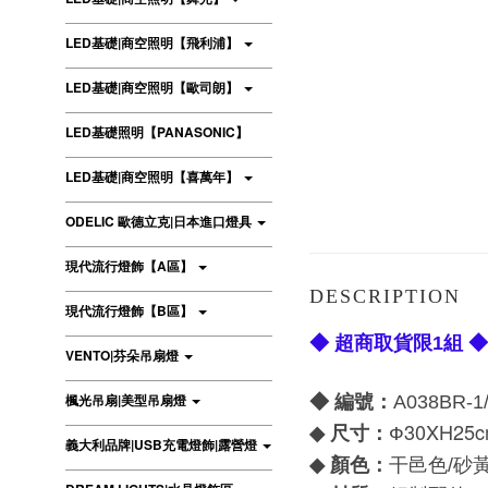
LED基礎|商空照明【飛利浦】
LED基礎|商空照明【歐司朗】
LED基礎照明【PANASONIC】
LED基礎|商空照明【喜萬年】
ODELIC 歐德立克|日本進口燈具
現代流行燈飾【A區】
DESCRIPTION
現代流行燈飾【B區】
◆ 超商取貨限1組 ◆
VENTO|芬朵吊扇燈
楓光吊扇|美型吊扇燈
◆ 編號：
A038BR-1
30XH25
尺寸：
◆
Ф
義大利品牌|USB充電燈飾|露營燈
顏色：
◆
干邑色/砂