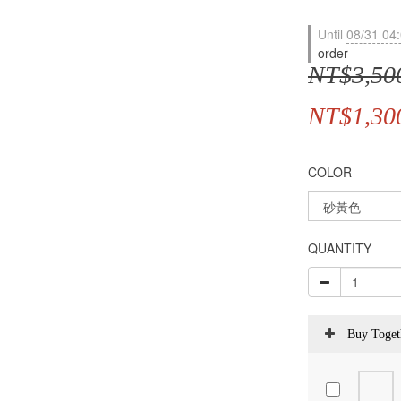
Until
08/31 04
order
NT$3,50
NT$1,30
COLOR
QUANTITY
Buy Toget