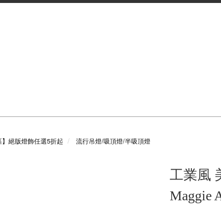
區】絕版燈飾任選5折起
流行吊燈/吸頂燈/半吸頂燈
工業風
Maggi