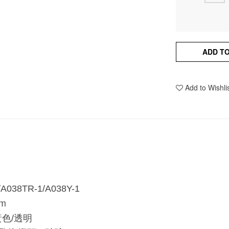
ADD T
Add to Wishli
/A038TR-1/A038Y-1
cm
黃色/透明