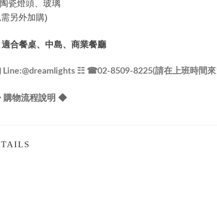
陶瓷燈頭、玻璃
泡需另外加購)
、適合餐桌、中島、商業餐廳
ine:
@dreamlights
☷ ☎
02-8509-8225(請在上班時間來
 購物流程說明 ◆
TAILS