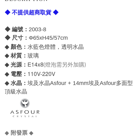
◆ 不提供超商取貨 ◆
◆ 編號：
2003-8
◆
尺寸：
Φ65xH45/57cm
顏色：
◆
水藍色燈體，透明水晶
材質：
◆
玻璃
E14x8
光源：
◆
(燈泡需另外加購)
110V-220V
電壓：
◆
水晶：
◆
埃及水晶
Asfour +
14mm
埃及
Asfour
多面型
頂級水晶
◆
◆
附發票