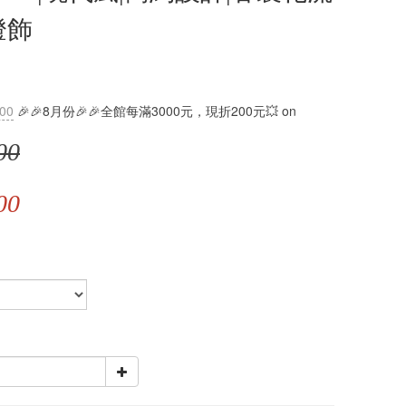
燈飾
:00
🎉🎉8月份🎉🎉全館每滿3000元，現折200元💥 on
00
00