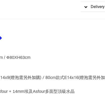
Delivery
◆
m /
Ф80
XH63cm
14x9
80cm款式E14x16
(燈泡需另外加購) /
(燈泡需另外加
four +
14mm
埃及
Asfour
多面型頂級水晶