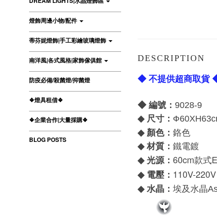
DREAM LIGHTS|水晶燈飾區
燈飾周邊小物/配件
蒂芬妮燈飾|手工彩繪玻璃燈飾
DESCRIPTION
南洋風|各式風格|家飾傢俱館
◆ 不提供超商取貨 
防疫必備/殺菌燈/抑菌燈
❖燈具租借❖
◆ 編號：
9028-9
尺寸：
◆
Ф60
XH63c
❖企業合作|大量採購❖
顏色：
◆
鉻色
BLOG POSTS
材質：
◆
鐵電鍍
60cm款式E
光源：
◆
110V-220V
電壓：
◆
水晶：
◆
埃及水晶
As