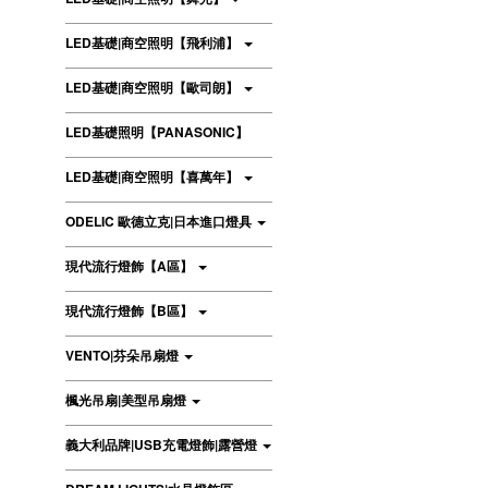
LED基礎|商空照明【飛利浦】
LED基礎|商空照明【歐司朗】
LED基礎照明【PANASONIC】
LED基礎|商空照明【喜萬年】
ODELIC 歐德立克|日本進口燈具
現代流行燈飾【A區】
現代流行燈飾【B區】
VENTO|芬朵吊扇燈
楓光吊扇|美型吊扇燈
義大利品牌|USB充電燈飾|露營燈