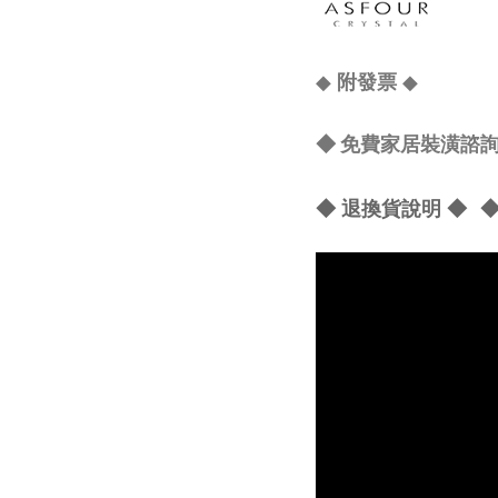
◆
◆
附發票
◆ 免費家居裝潢諮詢 Lin
◆ 退換貨說明 ◆
◆