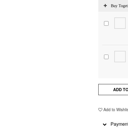
Buy Toget
ADD T
Add to Wishli
Payment