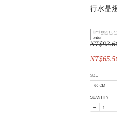
行水晶
Until
08/31 04
order
NT$93,6
NT$65,5
SIZE
QUANTITY