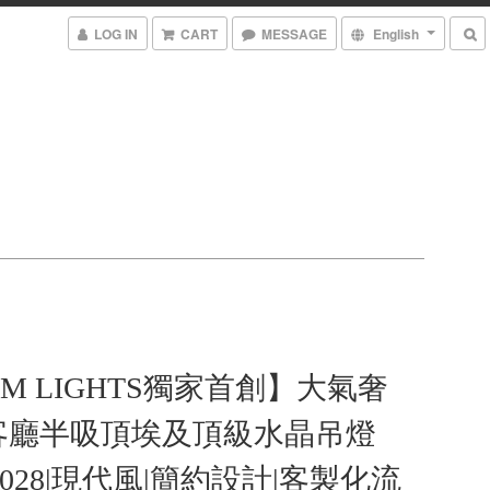
LOG IN
CART
MESSAGE
English
AM LIGHTS獨家首創】大氣奢
客廳半吸頂埃及頂級水晶吊燈
e 9028|現代風|簡約設計|客製化流