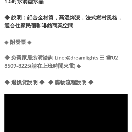
1.5吋水滴型水晶
◆
說明：
鋁合金材質，高溫烤漆，法式鄉村風格，
適合住家民宿咖啡館商業空間
◆
◆
附發票
◆ 免費家居裝潢諮詢 Line:
@dreamlights
☷ ☎
02-
8509-8225(請在上班時間來電) ◆
◆ 退換貨說明 ◆
◆ 購物流程說明 ◆