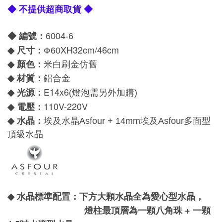
◆ 不提供超商取貨 ◆
◆ 編號：
6004-6
XH32cm/46cm
尺寸：
◆
Ф60
顏色：
◆
米白刷金仿舊
材質：
◆
鋁合金
E14x6
光源：
◆
(燈泡需另外加購)
110V-220V
電壓：
◆
水晶：
◆
埃及水晶
Asfour +
14mm
埃及
Asfour
多面型
頂級水晶
水晶標準配置：下方大顆水晶全為愛心型水晶，
◆
燈柱最頂層為一顆八角珠 + 一顆