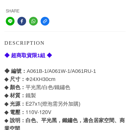
SHARE
DESCRIPTION
◆ 超商取貨限1組 ◆
◆ 編號：
A061B-1/A061W-1/A061RU-1
尺寸：
◆
Ф
24XH30cm
顏色：
◆
平光黑/白色/鐵鏽色
材質：
◆
鐵製
E27x1
光源：
◆
(燈泡需另外加購)
110V-120V
電壓：
◆
說明：白色、平光黑，鐵鏽色，適合居家空間、商
◆
業空間