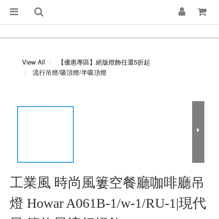
View All
【優惠專區】絕版燈飾任選5折起
流行吊燈/吸頂燈/半吸頂燈
工業風 時尚風簍空餐廳咖啡廳吊
燈 Howar A061B-1/w-1/RU-1|現代