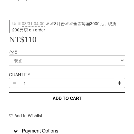
Until
08/31 04:00
🎉🎉8月份🎉🎉全館每滿3000元，現折
200元💥 on order
NT$110
色溫
QUANTITY
ADD TO CART
Add to Wishlist
Payment Options