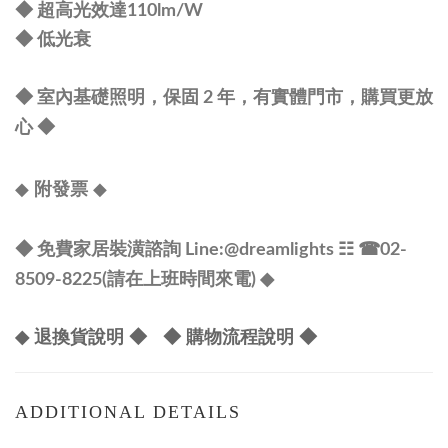
◆ 超高光效達110lm/W
◆ 低光衰
◆ 室內基礎照明，保固 2 年，有實體門市，購買更放
心
◆
◆
◆
附發票
◆ 免費家居裝潢諮詢 Line:
@dreamlights
☷ ☎
02-
8509-8225(請在上班時間來電) ◆
◆ 退換貨說明 ◆
◆ 購物流程說明 ◆
ADDITIONAL DETAILS