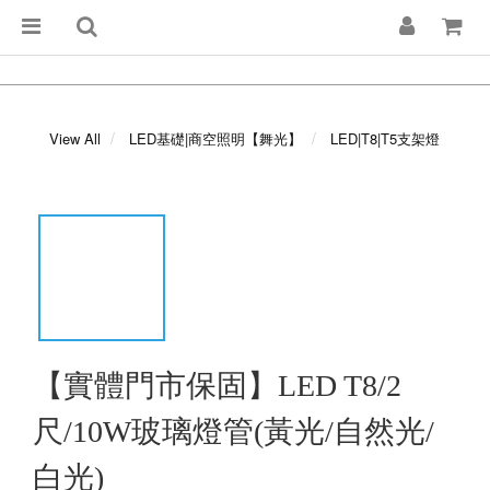
View All
LED基礎|商空照明【舞光】
LED|T8|T5支架燈
【實體門市保固】LED T8/2
尺/10W玻璃燈管(黃光/自然光/
白光)