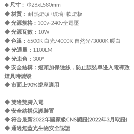
尺寸 :
◆
Φ28xL580mm
:
◆ 材質
耐熱燈頭+
玻璃+軟燈板
規格 :
◆ 光源
100v-240v全電壓
：
◆
光源瓦數
10W
：
◆
色溫
6500K 白光/4000K 自然光/3000K 暖白
◆ 光通量：
1100LM
◆ 光束角：
300°
◆ 安全結構：燈頭加保險絲，防止誤裝單邊入電導致
燈具時燒毀
◆ 市面上90%燈座適用
◆ 雙邊雙腳入電
◆ 安全結構保護裝置
◆ 符合最新2022年國家級CNS認證(2022年3月取證)
◆ 通過無藍光生物安全認證