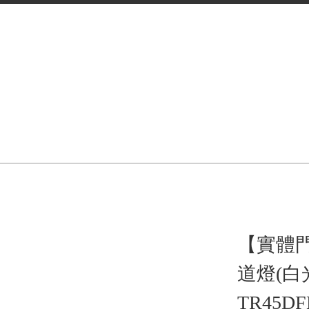
【實體門
道燈(白光
TR45DF