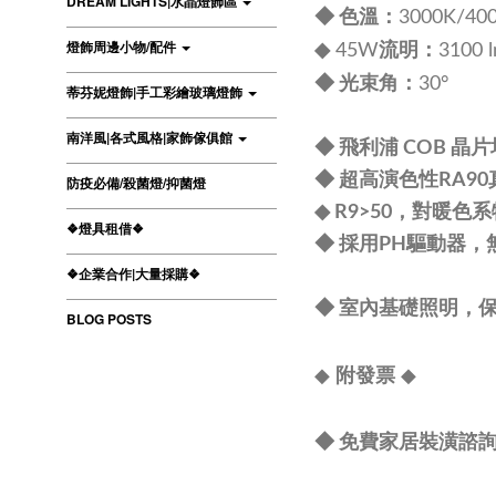
DREAM LIGHTS|水晶燈飾區
：
◆
色溫
3000K/40
流明
：
燈飾周邊小物/配件
◆
45W
3100 
：
◆
光束角
30°
蒂芬妮燈飾|手工彩繪玻璃燈飾
南洋風|各式風格|家飾傢俱館
◆ 飛利浦 COB 
◆ 超高演色性RA9
防疫必備/殺菌燈/抑菌燈
◆ R9>50，對暖色
❖燈具租借❖
◆ 採用PH驅動器
❖企業合作|大量採購❖
◆ 室內基礎照明，保
BLOG POSTS
◆
◆
附發票
◆ 免費家居裝潢諮詢 L