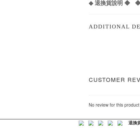
◆ 退換貨說明 ◆
◆
ADDITIONAL DE
CUSTOMER RE
No review for this product
退換