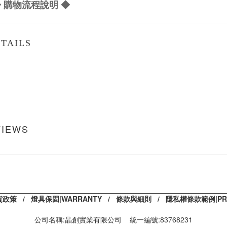
 購物流程說明 ◆
TAILS
VIEWS
貨政策
/
燈具保固|WARRANTY
/
條款與細則
/
隱私權條款範例|PRIV
公司名稱:晶創實業有限公司 統一編號:83768231