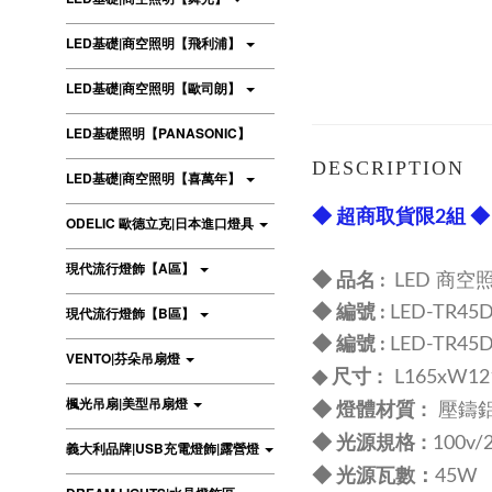
LED基礎|商空照明【飛利浦】
LED基礎|商空照明【歐司朗】
LED基礎照明【PANASONIC】
DESCRIPTION
LED基礎|商空照明【喜萬年】
◆ 超商取貨限2組 ◆
ODELIC 歐德立克|日本進口燈具
現代流行燈飾【A區】
◆ 品名 :
LED 商空
現代流行燈飾【B區】
◆ 編號 :
LED-TR45D
◆ 編號 :
LED-TR45D
VENTO|芬朵吊扇燈
尺寸 :
◆
L
165xW12
楓光吊扇|美型吊扇燈
:
◆ 燈體材質
壓鑄鋁
規格 :
◆ 光源
100v
義大利品牌|USB充電燈飾|露營燈
：
◆
光源瓦數
45W