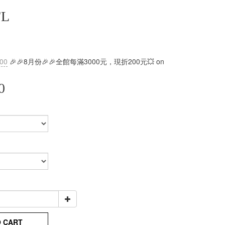
FL
:00
🎉🎉8月份🎉🎉全館每滿3000元，現折200元💥 on
0
O CART