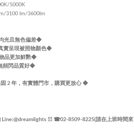
00K/5000K
lm/3100 lm/3600lm
晶片均光且無色偏差
◆
0真實呈現被照物顏色
◆
系物品更加鮮艷
◆
，無頻閃品質好
◆
固 2 年，有實體門市，購買更放心
◆
ine:
@dreamlights
☷ ☎
02-8509-8225(請在上班時間來