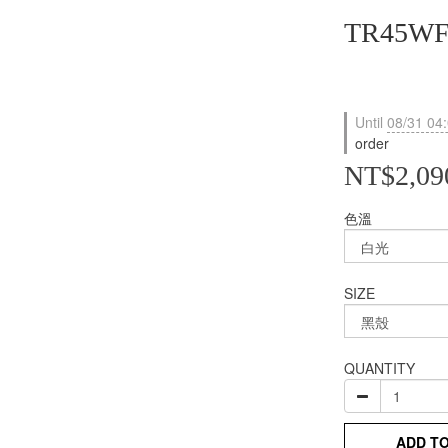
TR45W
Until
08/31 04
order
NT$2,09
色溫
SIZE
QUANTITY
ADD T