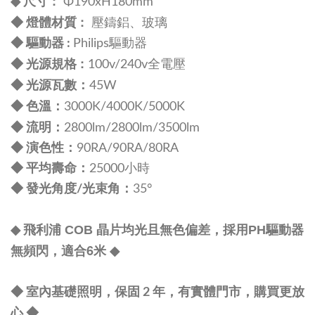
尺寸 :
◆
Φ190xH180mm
:
◆ 燈體材質
壓鑄鋁、玻璃
◆ 驅動器
:
Philips驅動器
規格 :
◆ 光源
100v/240v全電壓
：
◆
光源瓦數
45W
：
◆
色溫
3000K/4000K/5000K
：
◆
流明
2800lm/2800lm/3500lm
◆
演色性
：
90RA/90RA/80RA
◆
平均壽命
：
25000小時
◆
發光角度/光束角
：
3
5°
飛利浦 COB 晶片均光且無色偏差，採
用PH驅動器
◆
適合6米
無頻閃
，
◆
◆ 室內基礎照明，保固 2 年，有實體門市，購買更放
心
◆