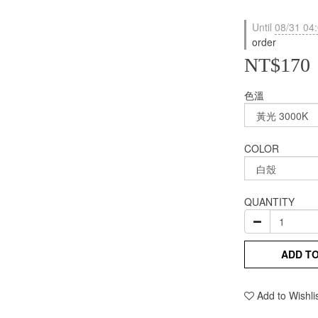
Until
08/31 04
order
NT$170
色溫
COLOR
QUANTITY
ADD T
Add to Wishli