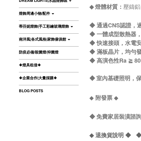
DREAM LIGHTS|水晶燈飾區
燈體材質：
◆
壓鑄鋁
燈飾周邊小物/配件
◆ 通過CNS認證，
蒂芬妮燈飾|手工彩繪玻璃燈飾
◆ 一體成型散熱器
南洋風|各式風格|家飾傢俱館
◆ 快速接頭，水電
◆ 滿板晶片，均勻
防疫必備/殺菌燈/抑菌燈
◆ 高演色性Ra ≧
❖燈具租借❖
❖企業合作|大量採購❖
◆ 室內基礎照明，保
BLOG POSTS
◆
◆
附發票
◆ 免費家居裝潢諮詢 Li
◆ 退換貨說明 ◆
◆