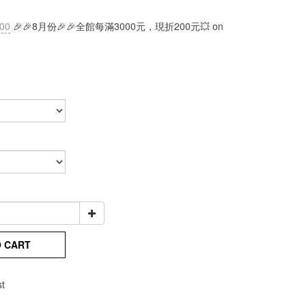
:00
🎉🎉8月份🎉🎉全館每滿3000元，現折200元💥 on
O CART
st