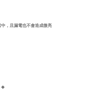
當中，且漏電也不會造成微亮
 ◆