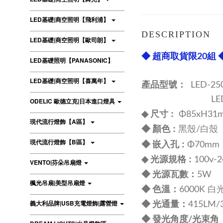
LED基礎|商空照明【飛利浦】
DESCRIPTION
LED基礎|商空照明【歐司朗】
◆ 超商取貨限20組 
LED基礎照明【PANASONIC】
LED基礎|商空照明【喜萬年】
產品型號：
LED-25
LED-25097WR-
ODELIC 歐德立克|日本進口燈具
尺寸 :
◆
Φ85xH31
現代流行燈飾【A區】
:
◆ 顏色
黑殼/白殼
現代流行燈飾【B區】
:
◆ 嵌入孔
Φ70mm
規格 :
◆ 光源
100v-
VENTO|芬朵吊扇燈
：
◆
光源瓦數
5W
楓光吊扇|美型吊扇燈
：
◆
色溫
6000K 白
：
義大利品牌|USB充電燈飾|露營燈
◆
光通量
415LM/
◆
發光角度/光束角