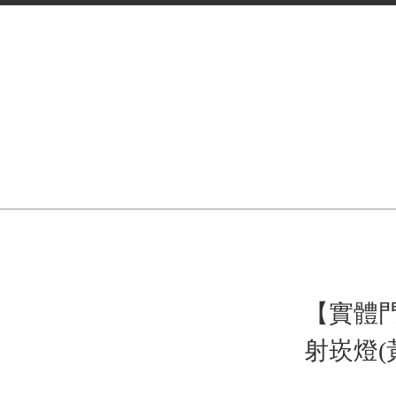
【實體門
射崁燈(黃