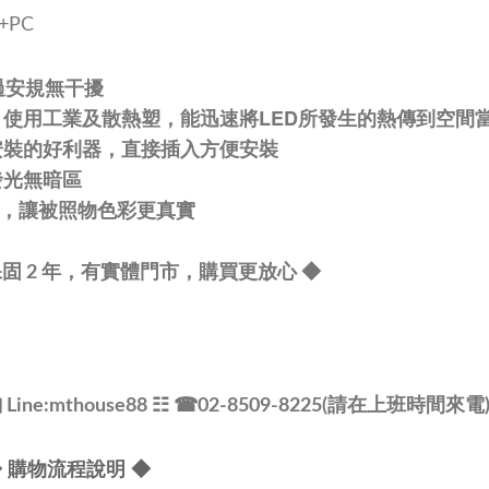
+PC
過安規無干擾
，使用工業及散熱塑，能迅速將LED所發生的熱傳到空間
安裝的好利器，直接插入方便安裝
發光無暗區
 80，讓被照物色彩更真實
固 2 年，有實體門市，購買更放心
◆
ne:mthouse88
☷ ☎
02-8509-8225(請在上班時間來電)
 購物流程說明 ◆