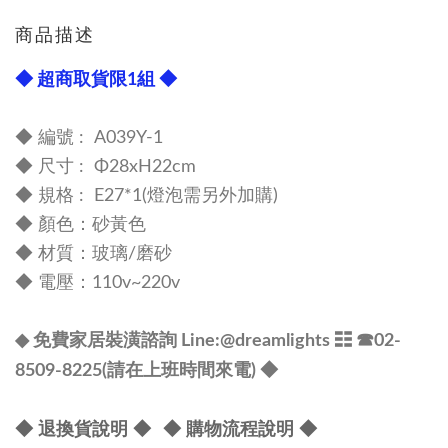
商品描述
◆ 超商取貨限1組 ◆
◆ 編號 : A039Y-1
◆
尺寸 :
Φ28xH22cm
◆
規格 : E27*1
(燈泡需另外加購)
◆
顏色：砂黃色
◆
材質：玻璃/磨砂
◆
電壓：110v~220v
◆ 免費家居裝潢諮詢 Line:@dreamlights
☷ ☎
02-
8509-8225(請在上班時間來電) ◆
◆ 退換貨說明 ◆
◆ 購物流程說明 ◆