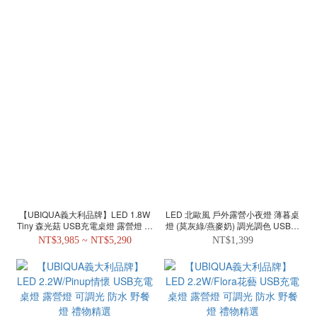
【UBIQUA義大利品牌】LED 1.8W
LED 北歐風 戶外露營小夜燈 薄暮桌
Tiny 森光菇 USB充電桌燈 露營燈 可
燈 (莫灰綠/燕麥奶) 調光調色 USB充
調光 IP65防水 禮物精選
電 D-DLMY9-G/BE
NT$3,985 ~ NT$5,290
NT$1,399