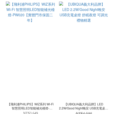
【飛利浦PHILIPS】WiZ系列 Wi-Fi
【UBIQUA義大利品牌】LED
智慧照明LED智能補光檯燈-
2.2W/Good Night晚安 USB充電桌燈
PW020【實體門市保固二年】
舒眠夜燈 可調光 禮物精選
NT$3,649
NT$4,500