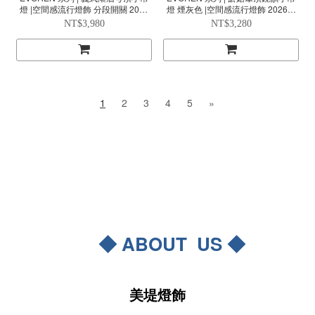
燈 |空間感流行燈飾 分段開關 2026
燈 煙灰色 |空間感流行燈飾 2026新
新款
款
NT$3,980
NT$3,280
1
2
3
4
5
»
◆ ABOUT US ◆
美堤燈飾