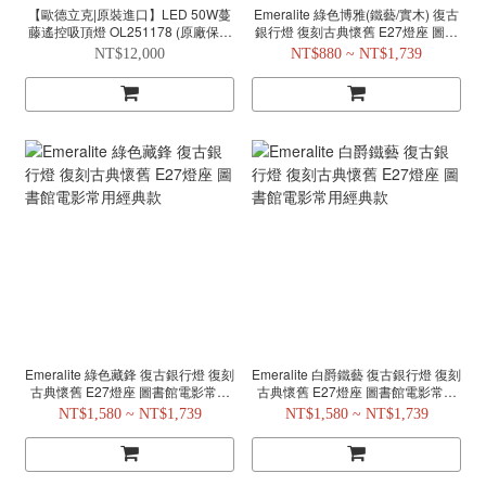
【歐德立克|原裝進口】LED 50W蔓
Emeralite 綠色博雅(鐵藝/實木) 復古
藤遙控吸頂燈 OL251178 (原廠保固
銀行燈 復刻古典懷舊 E27燈座 圖書
五年) 日系工業風吸頂燈 スカボ風 鍛
館電影常用經典款
NT$12,000
NT$880 ~ NT$1,739
鐵感阿拉伯紋樣
Emeralite 綠色藏鋒 復古銀行燈 復刻
Emeralite 白爵鐵藝 復古銀行燈 復刻
古典懷舊 E27燈座 圖書館電影常用
古典懷舊 E27燈座 圖書館電影常用
經典款
經典款
NT$1,580 ~ NT$1,739
NT$1,580 ~ NT$1,739