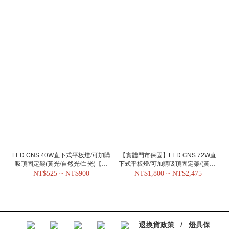
LED CNS 40W直下式平板燈/可加購
【實體門市保固】LED CNS 72W直
吸頂固定架(黃光/自然光/白光)【實
下式平板燈/可加購吸頂固定架/(黃光/
體門市保固一年】DTK 3351
自然光/白光) DTK 3583
NT$525 ~ NT$900
NT$1,800 ~ NT$2,475
退換貨政策
/
燈具保