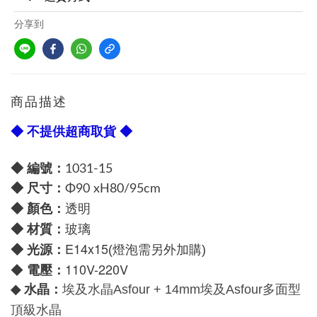
分享到
商品描述
◆ 不提供超商取貨 ◆
◆ 編號：
1031-15
尺寸：
◆
Φ90 xH80/95cm
透明
顏色：
◆
玻璃
材質：
◆
E14x15
光源：
◆
(燈泡
需另外加購)
110V-220V
電壓：
◆
水晶：
◆
埃及水晶
Asfour +
14mm
埃及
Asfour
多面型
頂級水晶