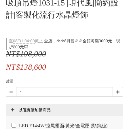
吸頂吊燈1031-15 |現代風|簡約設
計|客製化流行水晶燈飾
至
08/31 04:00
截止
全店，🎉🎉8月份🎉🎉全館每滿3000元，現
折200元💥
NT$198,000
NT$138,600
數量
以優惠價加購商品
LED E14/4W/拉尾霧面/黃光/全電壓 (類鎢絲)