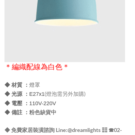
＊編織配線為白色＊
燈罩
◆
材質 ：
◆
光源 ：
E27x1
(燈泡需另外加購)
◆
電壓 ：
110V-220V
◆
備註 ：
粉色缺貨中
◆ 免費家居裝潢諮詢 Line:@dreamlights
☷ ☎
02-