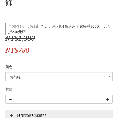
飾
至
08/31 04:00
截止
全店，🎉🎉8月份🎉🎉全館每滿3000元，現
折200元💥
NT$1,380
NT$780
顏色
數量
以優惠價加購商品