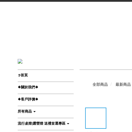
➲首頁
全部商品
最新商品
❖關於我們❖
❖客戶評價❖
所有商品
流行桌燈|露營燈 送禮首選專區