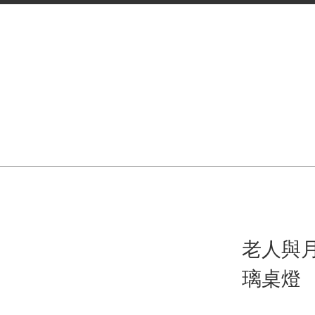
老人與月
璃桌燈