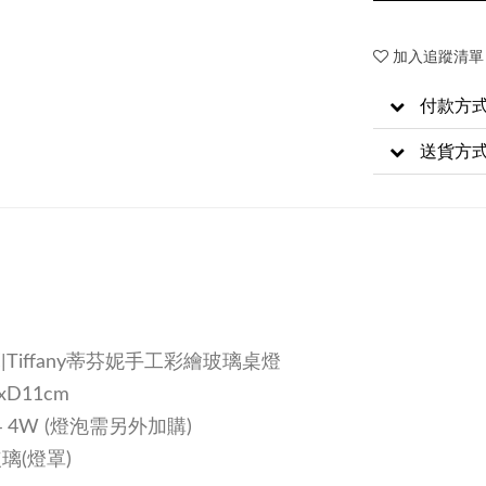
加入追蹤清單
付款方
送貨方
Tiffany蒂芬妮手工彩繪玻璃桌燈
xD11cm
14 4W (燈泡需另外加購)
璃(燈罩)