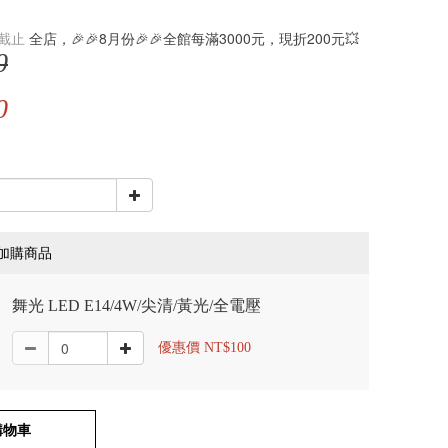
截止
全店，🎉🎉8月份🎉🎉全館每滿3000元，現折200元💥
0
0
加購商品
舞光 LED E14/4W/尖清/黃光/全電壓
優惠價 NT$100
購物車