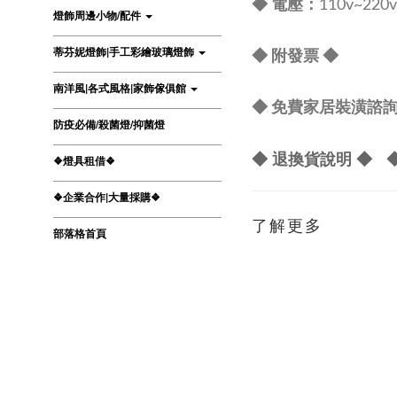
電壓：
◆
110v~220v
燈飾周邊小物/配件
蒂芬妮燈飾|手工彩繪玻璃燈飾
◆ 附發票
◆
南洋風|各式風格|家飾傢俱館
◆ 免費家居裝潢諮詢 L
防疫必備/殺菌燈/抑菌燈
◆ 退換貨說明 ◆
❖燈具租借❖
❖企業合作|大量採購❖
了解更多
部落格首頁