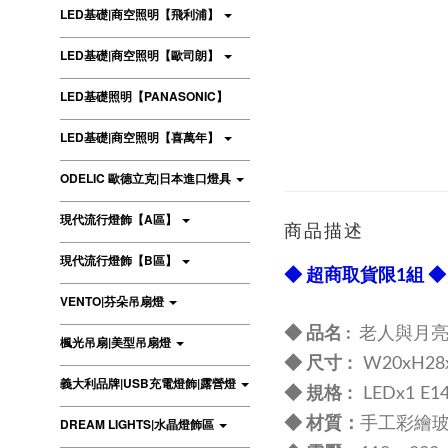
LED基礎|商空照明【飛利浦】
LED基礎|商空照明【歐司朗】
LED基礎照明【PANASONIC】
LED基礎|商空照明【喜萬年】
ODELIC 歐德立克|日本進口燈具
現代流行燈飾【A區】
商品描述
現代流行燈飾【B區】
◆ 超商取貨限1組 ◆
VENTO|芬朵吊扇燈
◆ 品名 :
老人與月亮|
楓光吊扇|美型吊扇燈
尺寸 :
◆
W2
0xH28
義大利品牌|USB充電燈飾|露營燈
規格 :
◆
LEDx1 E
材質：
DREAM LIGHTS|水晶燈飾區
◆
手工彩繪玻