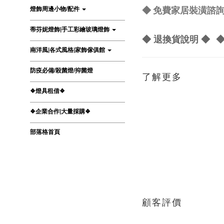
燈飾周邊小物/配件
◆ 免費家居裝潢諮詢 L
蒂芬妮燈飾|手工彩繪玻璃燈飾
◆ 退換貨說明 ◆
◆
南洋風|各式風格|家飾傢俱館
防疫必備/殺菌燈/抑菌燈
了解更多
❖燈具租借❖
❖企業合作|大量採購❖
部落格首頁
顧客評價