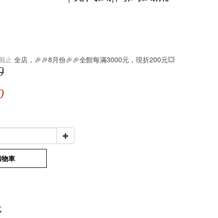
截止
全店，🎉🎉8月份🎉🎉全館每滿3000元，現折200元💥
0
0
購物車
式