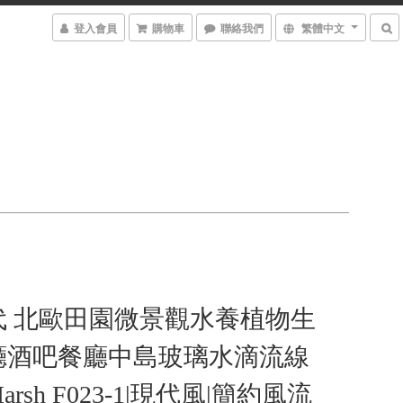
登入會員
購物車
聯絡我們
繁體中文
代 北歐田園微景觀水養植物生
廳酒吧餐廳中島玻璃水滴流線
rsh F023-1|現代風|簡約風流