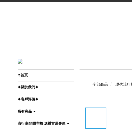
➲首頁
全部商品
現代流行
❖關於我們❖
❖客戶評價❖
所有商品
流行桌燈|露營燈 送禮首選專區