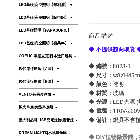
LED基礎|商空照明【飛利浦】
LED基礎|商空照明【歐司朗】
LED基礎照明【PANASONIC】
商品描述
LED基礎|商空照明【喜萬年】
◆ 不提供超商取貨 
ODELIC 歐德立克|日本進口燈具
◆ 編號：
F023-1
現代流行燈飾【A區】
尺寸：
◆
Φ
8XH45c
現代流行燈飾【B區】
顏色：
◆
透明
材質：
◆
玻璃
VENTO|芬朵吊扇燈
光源：
◆
LED光源
楓光吊扇|美型吊扇燈
110V-220
電壓：
◆
備註：燈具不含
義大利品牌|USB充電燈飾|露營燈
◆
DREAM LIGHTS|水晶燈飾區
◆ DIY植物微景