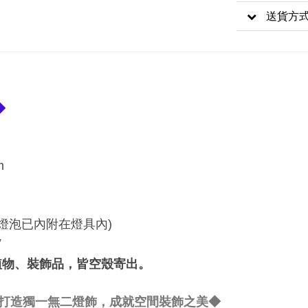
送貨方
◆
m
(燈泡已內附在燈具內)
V
植物、裝飾品，皆空殼寄出。
觀，打造獨一無二燈飾，成就空間裝飾之美
◆