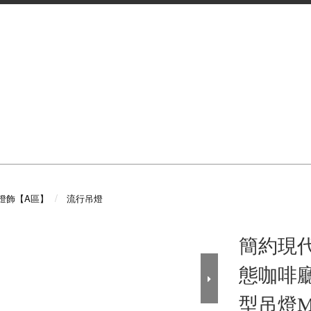
燈飾【A區】
流行吊燈
簡約現
態咖啡
型吊燈Ma