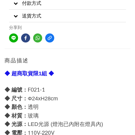
付款方式
送貨方式
分享到
商品描述
◆ 超商取貨限1組 ◆
◆ 編號：
F021-1
尺寸：
◆
Φ
24xH28cm
顏色：
◆
透明
材質：
◆
玻璃
光源：
◆
LED光源
(燈泡已內附在燈具內)
110V-220V
電壓：
◆