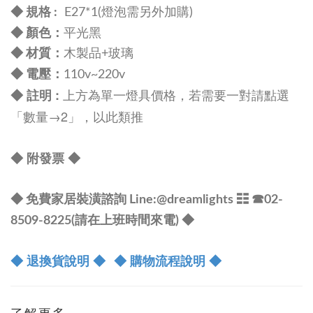
◆
規格 :
E27*1
(燈泡需另外加購)
顏色：
◆
平光黑
◆
材質：
木製品+玻璃
電壓：
◆
110v~220v
上方為單一燈具價格，若需要一對請點選
◆ 註明
:
「數量→2」
，以此類推
◆ 附發票
◆
◆ 免費家居裝潢諮詢 Line:@dreamlights
☷ ☎
02-
8509-8225(請在上班時間來電) ◆
◆ 退換貨說明 ◆
◆ 購物流程說明 ◆