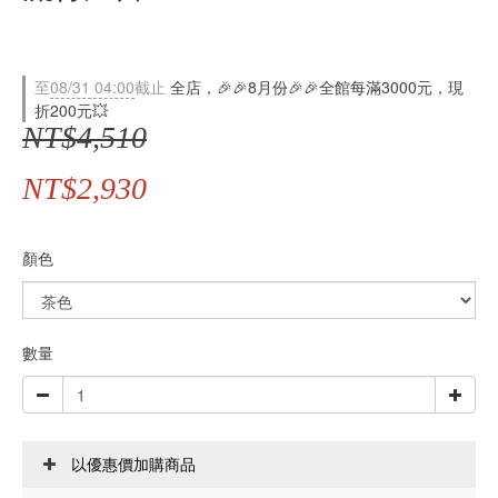
至
08/31 04:00
截止
全店，🎉🎉8月份🎉🎉全館每滿3000元，現
折200元💥
NT$4,510
NT$2,930
顏色
數量
以優惠價加購商品