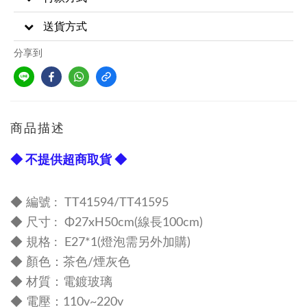
送貨方式
分享到
商品描述
◆ 不提供超商取貨 ◆
◆ 編號 :
TT41594/TT41595
◆
尺寸 :
Φ27xH50cm(線長100cm)
◆
規格 : E27*1
(燈泡需另外加購)
◆
顏色：茶色/煙灰色
◆
材質：電鍍玻璃
◆
電壓：110v~220v