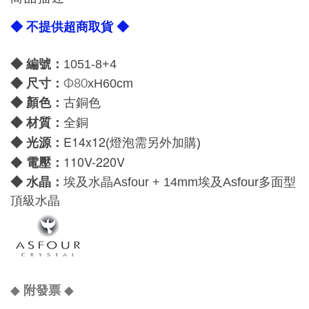
◆ 不提供超商取貨 ◆
◆ 編號：
1051-8+4
尺寸：
◆
x
H60cm
Φ80
顏色：
◆
古銅色
全
材質：
◆
銅
E14x12
光源：
◆
(燈泡需另外加購)
◆
110V-220V
電壓：
水晶：
◆
埃及水晶
Asfour +
14mm
埃及
Asfour
多面型
頂級水晶
◆
◆
附發票