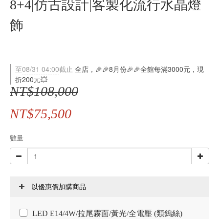
8+4|仿古設計|客製化流行水晶燈
飾
至
08/31 04:00
截止
全店，🎉🎉8月份🎉🎉全館每滿3000元，現
折200元💥
NT$108,000
NT$75,500
數量
以優惠價加購商品
LED E14/4W/拉尾霧面/黃光/全電壓 (類鎢絲)