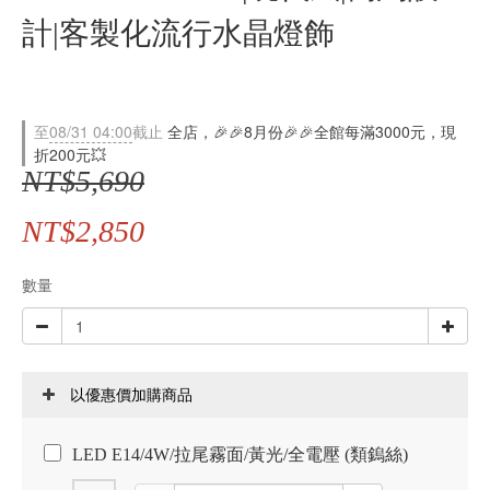
計|客製化流行水晶燈飾
至
08/31 04:00
截止
全店，🎉🎉8月份🎉🎉全館每滿3000元，現
折200元💥
NT$5,690
NT$2,850
數量
以優惠價加購商品
LED E14/4W/拉尾霧面/黃光/全電壓 (類鎢絲)