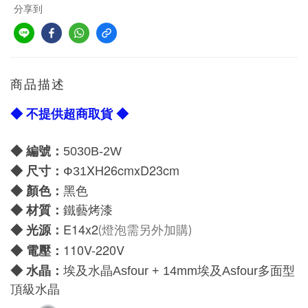
分享到
商品描述
◆ 不提供超商取貨 ◆
◆ 編號：
5030B-2W
XH26cmxD23cm
尺寸：
◆
Ф31
顏色：
◆
黑色
材質：
◆
鐵藝烤漆
E14x2
光源：
◆
(燈泡需另外加購)
110V-220V
電壓：
◆
水晶：
◆
埃及水晶
Asfour +
14mm
埃及
Asfour
多面型
頂級水晶