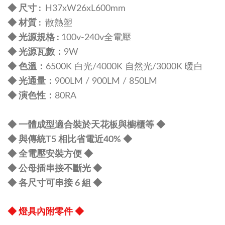
◆ 尺寸 :
H37xW26xL600mm
◆ 材質 :
散熱塑
◆ 光源規格 :
100v-240v全電壓
◆ 光源瓦數：
9W
◆ 色溫：
6500K 白光/4000K 自然光/3000K 暖白
◆ 光通量：
900LM / 900LM / 850LM
◆ 演色性：
80RA
◆ 一體成型適合裝於天花板與櫥櫃等 ◆
◆ 與傳統T5 相比省電近40% ◆
◆ 全電壓安裝方便 ◆
◆ 公母插串接不斷光 ◆
◆ 各尺寸可串接 6 組 ◆
◆
燈具內附零件
◆