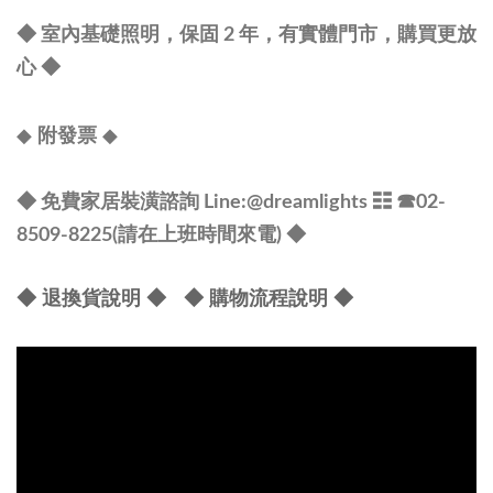
◆ 室內基礎照明，保固 2 年，有實體門市，購買更放
心
◆
◆
◆
附發票
◆ 免費家居裝潢諮詢 Line:@dreamlights
☷ ☎
02-
8509-8225(請在上班時間來電) ◆
◆ 退換貨說明 ◆
◆ 購物流程說明 ◆