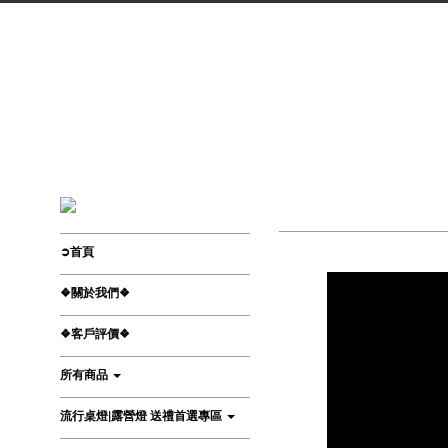
➲首頁
❖關於我們❖
❖客戶評價❖
所有商品
流行桌燈|露營燈 送禮首選專區