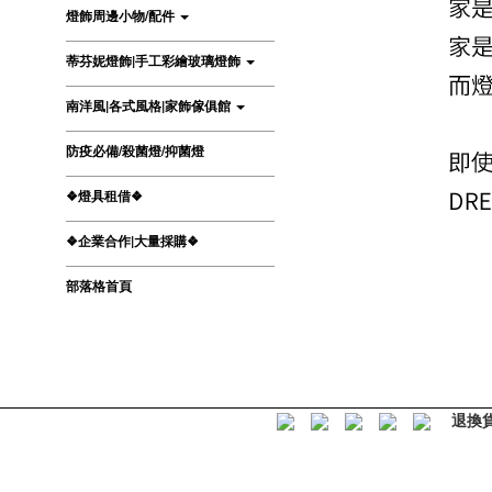
燈飾周邊小物/配件
蒂芬妮燈飾|手工彩繪玻璃燈飾
南洋風|各式風格|家飾傢俱館
防疫必備/殺菌燈/抑菌燈
❖燈具租借❖
❖企業合作|大量採購❖
部落格首頁
退換