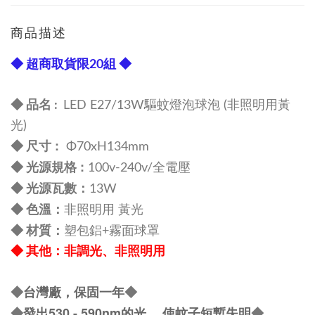
商品描述
◆ 超商取貨限20組 ◆
◆ 品名 :
LED E27/13W驅蚊燈泡球泡 (非照明用黃
光)
尺寸 :
◆
Φ70xH134mm
規格 :
◆ 光源
100v-240v/全電壓
：
◆
光源瓦數
13W
：
◆
色溫
非照明用 黃光
：
◆
材質
塑包鋁+霧面球罩
◆
其他
：非調光、非照明用
台灣廠，保固一年
◆
◆
發出530 - 590nm的光， 使蚊子短暫失明
◆
◆