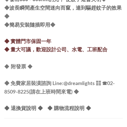
波長瞬間產生空間迷向而竄，達到驅趕蚊子的效果
◆
◆
簡易安裝隨插即用
◆
◆
◆
實體門市保固一年
◆
量大可議，
歡迎設計公司、水電、工班配合
◆
◆
附發票
◆ 免費家居裝潢諮詢 Line:@dreamlights
☷ ☎
02-
8509-8225(請在上班時間來電) ◆
◆ 退換貨說明 ◆
◆ 購物流程說明 ◆