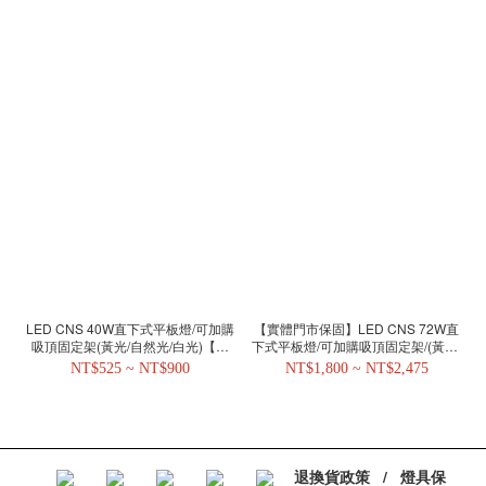
LED CNS 40W直下式平板燈/可加購
【實體門市保固】LED CNS 72W直
吸頂固定架(黃光/自然光/白光)【實
下式平板燈/可加購吸頂固定架/(黃光/
體門市保固一年】DTK 3351
自然光/白光) DTK 3583
NT$525 ~ NT$900
NT$1,800 ~ NT$2,475
退換貨政策
/
燈具保