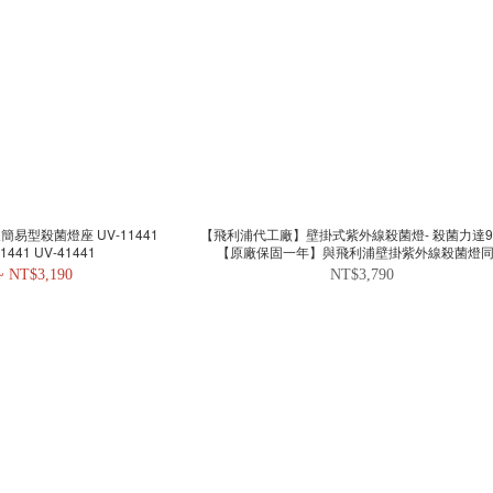
尺簡易型殺菌燈座 UV-11441
【飛利浦代工廠】壁掛式紫外線殺菌燈- 殺菌力達99
31441 UV-41441
【原廠保固一年】與飛利浦壁掛紫外線殺菌燈
UVCF-168
~ NT$3,190
NT$3,790