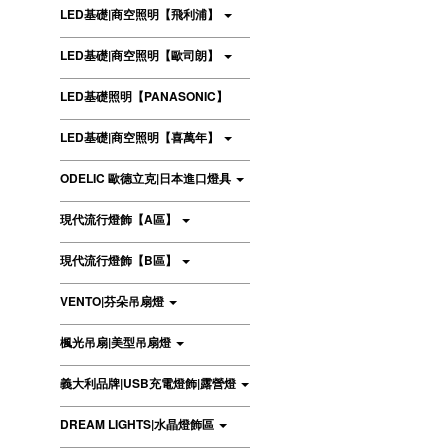
LED基礎|商空照明【飛利浦】
LED基礎|商空照明【歐司朗】
LED基礎照明【PANASONIC】
LED基礎|商空照明【喜萬年】
ODELIC 歐德立克|日本進口燈具
現代流行燈飾【A區】
現代流行燈飾【B區】
VENTO|芬朵吊扇燈
楓光吊扇|美型吊扇燈
義大利品牌|USB充電燈飾|露營燈
DREAM LIGHTS|水晶燈飾區