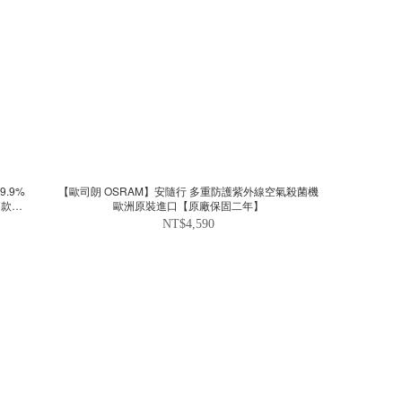
.9%
【歐司朗 OSRAM】安隨行 多重防護紫外線空氣殺菌機
同款
歐洲原裝進口【原廠保固二年】
NT$4,590