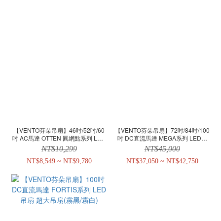
【VENTO芬朵吊扇】46吋/52吋/60
【VENTO芬朵吊扇】72吋/84吋/100
吋 AC馬達 OTTEN 圓網點系列 LED
吋 DC直流馬達 MEGA系列 LED吊
吊扇燈
扇 超大吊扇(霧黑/霧白)
NT$10,299
NT$45,000
NT$8,549 ~ NT$9,780
NT$37,050 ~ NT$42,750