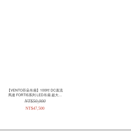
【VENTO芬朵吊扇】100吋 DC直流
馬達 FORTIS系列 LED吊扇 超大吊
扇(霧黑/霧白)
NT$50,000
NT$47,500