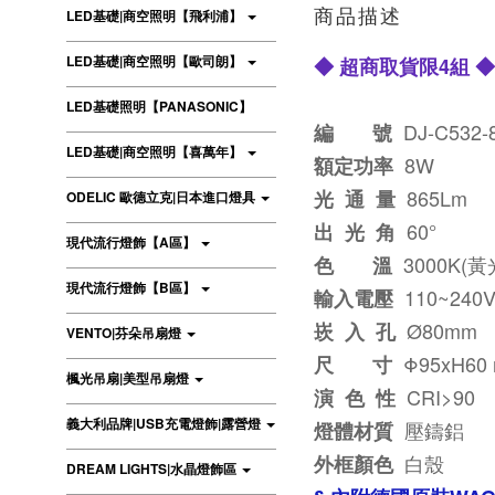
LED基礎|商空照明【飛利浦】
商品描述
LED基礎|商空照明【歐司朗】
◆ 超商取貨限4組 ◆
LED基礎照明【PANASONIC】
DJ-C532
編 號
LED基礎|商空照明【喜萬年】
8W
額定功率
865Lm
光 通 量
ODELIC 歐德立克|日本進口燈具
60°
出 光 角
現代流行燈飾【A區】
3000K(黃
色 溫
現代流行燈飾【B區】
110~240
輸入電壓
Ø80mm
崁 入 孔
VENTO|芬朵吊扇燈
Φ95xH60
尺 寸
楓光吊扇|美型吊扇燈
CRI>90
演 色 性
義大利品牌|USB充電燈飾|露營燈
壓鑄鋁
燈體材質
白殼
外框顏色
DREAM LIGHTS|水晶燈飾區