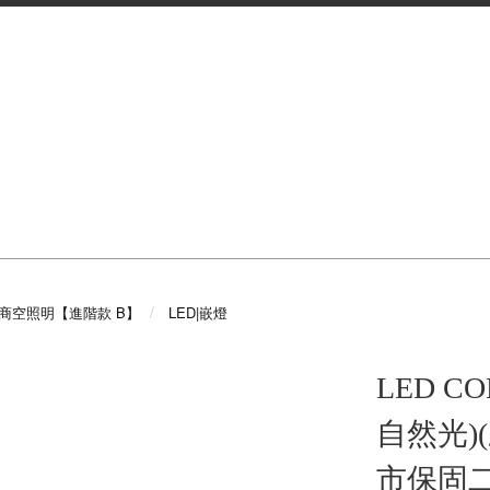
|商空照明【進階款 B】
LED|嵌燈
LED C
自然光)(
市保固