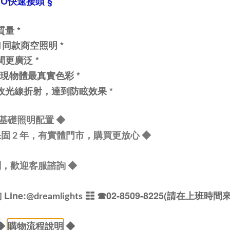
GO快速接頭
§
間質量
*
01同款商空照明
*
間更廣泛 *
，呈現物體最真實色彩 *
收光線折射，達到防眩效果 *
面積基礎照明配置
◆
固 2 年，有實體門市，購買更放心
◆
劃，歡迎客服諮詢
◆
ine:
☷ ☎02-8509-8225(請在上班時間
@dreamlights
◆
購物流程說明
◆