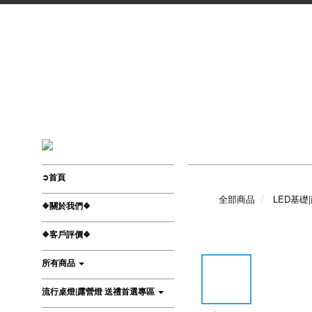
➲首頁
全部商品
LED基礎
❖關於我們❖
❖客戶評價❖
所有商品
流行桌燈|露營燈 送禮首選專區