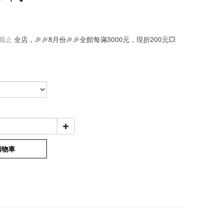
截止
全店，🎉🎉8月份🎉🎉全館每滿3000元，現折200元💥
購物車