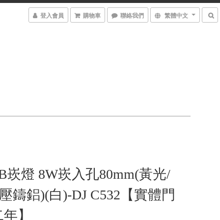
登入會員
購物車
聯絡我們
繁體中文
OB崁燈 8W崁入孔80mm(黃光/
壓鑄鋁)(白)-DJ C532【實體門
二年】