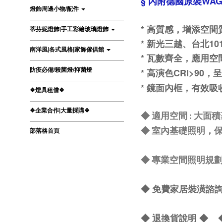
§ 內附德國原裝WA
燈飾周邊小物/配件
* 高質感，增添空
蒂芬妮燈飾|手工彩繪玻璃燈飾
* 新光三越、台北1
南洋風|各式風格|家飾傢俱館
* 瓦數齊全，應用空
防疫必備/殺菌燈/抑菌燈
* 高演色CRI>90
* 鏡面內框，有效吸
❖燈具租借❖
❖企業合作|大量採購❖
◆ 適用空間 : 大
部落格首頁
◆ 室內基礎照明，保
◆ 專業空間照明規
◆ 免費家居裝潢諮詢 L
◆
退換貨說明
◆ 