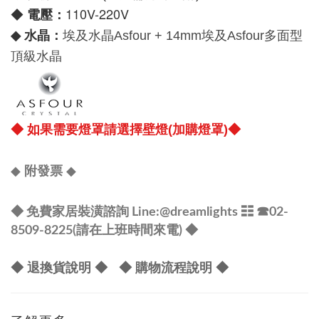
110V-220V
電壓：
◆
水晶：
◆
埃及水晶
Asfour +
14mm
埃及
Asfour
多面型
頂級水晶
◆
如果需要燈罩請選擇壁燈(加購燈罩)
◆
◆
◆
附發票
@dreamlights
◆ 免費家居裝潢諮詢 Line:
☷ ☎
02-
8509-8225(請在上班時間來電) ◆
◆ 退換貨說明 ◆
◆ 購物流程說明 ◆