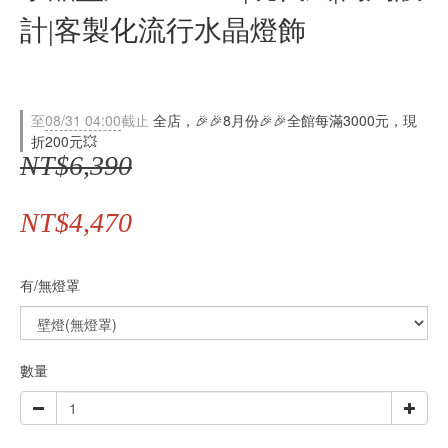
計|客製化流行水晶燈飾
至
08/31 04:00
截止
全店，🎉🎉8月份🎉🎉全館每滿3000元，現
折200元💥
NT$6,390
NT$4,470
有/無燈罩
數量