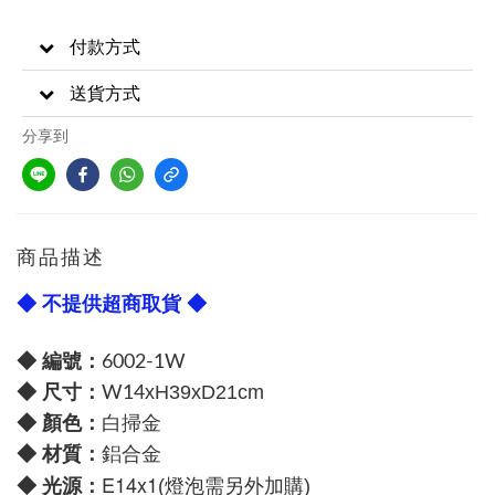
付款方式
送貨方式
分享到
商品描述
◆ 不提供超商取貨 ◆
◆ 編號：
6002-1W
尺寸：
◆
x
H39xD21cm
W14
顏色：
◆
白掃金
材質：
◆
鋁合金
E14x1
光源：
◆
(燈泡需另外加購)