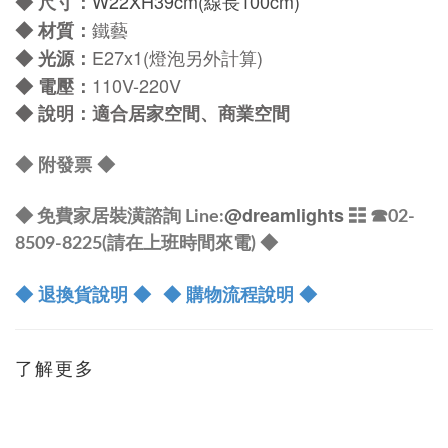
W22
XH39cm
(線長100cm)
◆
尺寸：
鐵藝
◆
材質：
E27x1(燈泡另外計算)
◆
光源：
110V-220V
◆
電壓：
◆
說明：適合居家空間、商業空間
◆
附發票
◆
@dreamlights
◆ 免費家居裝潢諮詢 Line:
☷ ☎
02-
8509-8225(請在上班時間來電) ◆
◆ 退換貨說明 ◆
◆ 購物流程說明 ◆
了解更多