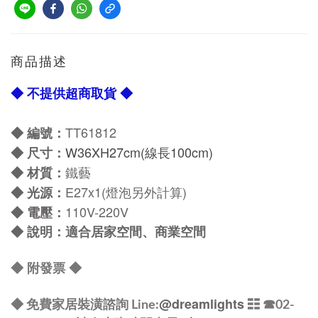
商品描述
◆ 不提供超商取貨 ◆
TT61812
◆ 編號：
W36
XH27cm
(線長100cm)
◆
尺寸：
鐵藝
◆
材質：
E27x1(燈泡另外計算)
◆
光源：
110V-220V
◆
電壓：
◆
說明：適合居家空間、商業空間
◆
附發票
◆
@dreamlights
◆ 免費家居裝潢諮詢 Line:
☷ ☎
02-