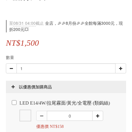
至
08/31 04:00
截止
全店，🎉🎉8月份🎉🎉全館每滿3000元，現
折200元💥
NT$1,500
數量
以優惠價加購商品
LED E14/4W/拉尾霧面/黃光/全電壓 (類鎢絲)
優惠價 NT$158