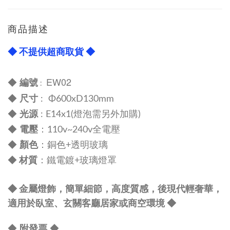
商品描述
◆ 不提供超商取貨 ◆
EW02
編號
◆
:
尺寸
◆
:
Φ600
xD130
mm
光源
◆
: E14x1(燈泡需另外加購)
電壓
◆
：110v~240v全電壓
顏色
◆
：
銅色+透明玻璃
材質
◆
：
鐵電鍍+玻璃燈罩
◆
金屬燈飾，簡單細節，高度質感
，後現代輕奢華，
◆
適用於臥室、玄關客廳居家或商空環境
◆
附發票
◆