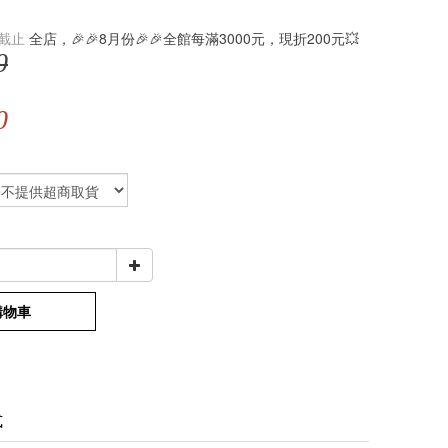
截止
全店，🎉🎉8月份🎉🎉全館每滿3000元，現折200元💥
0
0
購物車
式