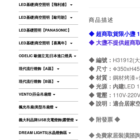
LED基礎|商空照明【飛利浦】
LED基礎|商空照明【歐司朗】
商品描述
LED基礎照明【PANASONIC】
◆ 超商取貨限小盞
1
◆ 大盞
不提供超商
LED基礎|商空照明【喜萬年】
ODELIC 歐德立克|日本進口燈具
H31912(大)
◆ 編號：
Φ350xH45
◆
尺寸：
現代流行燈飾【A區】
鋼材烤漆+
◆
材質：
現代流行燈飾【B區】
LED 
◆
光源：內建
110V-220
◆
電壓：
VENTO|芬朵吊扇燈
◆
說明：適合居家
楓光吊扇|美型吊扇燈
◆
附發票
◆
義大利品牌|USB充電燈飾|露營燈
DREAM LIGHTS|水晶燈飾區
◆ 免費家居裝潢諮詢 L