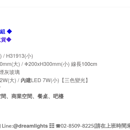
組 ◆
取貨
◆
 / H31913(小)
0mm(大) /
Φ200xH300mm
(小)
線長100cm
煙灰玻璃
12W
(大) /
LED 7W
(小)【
三色變光
】
內建
V
空間、商業空間、餐桌、
吧檯
@dreamlights
ine:
☷ ☎
02-8509-8225(請在上班時間