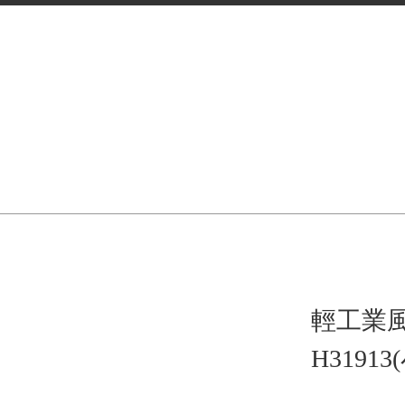
輕工業風 
H3191