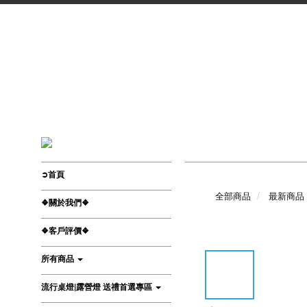
➲首頁
全部商品
最新商品
❖關於我們❖
❖客戶評價❖
所有商品
流行桌燈|露營燈 送禮首選專區