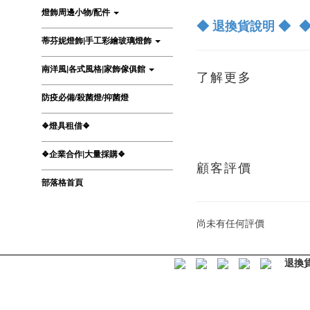
燈飾周邊小物/配件
◆ 退換貨說明 ◆
◆
蒂芬妮燈飾|手工彩繪玻璃燈飾
南洋風|各式風格|家飾傢俱館
了解更多
防疫必備/殺菌燈/抑菌燈
❖燈具租借❖
❖企業合作|大量採購❖
顧客評價
部落格首頁
尚未有任何評價
退換