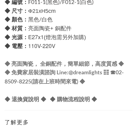
◆ 編號：
F011-1(黑色)/F012-1(白色)
尺寸：
◆
Φ
21xH5cm
顏色：
◆
黑
色/白色
材質：
◆
亮面陶瓷+ 銅配件
E27x1
光源：
◆
(燈泡需另外加購)
110V-220V
電壓：
◆
◆
亮面陶瓷， 全銅配件，簡單細節，高度質感
◆
@dreamlights
◆ 免費家居裝潢諮詢 Line:
☷ ☎
02-
8509-8225(請在上班時間來電) ◆
◆ 退換貨說明 ◆
◆ 購物流程說明 ◆
了解更多