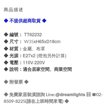
商品描述
◆ 不提供超商取貨 ◆
TT62232
◆ 編號：
xH65xD18cm
◆
尺寸：
W35
金屬、布罩
◆
材質：
E27x2
(燈泡另外計算)
◆
光源：
1
10V-220V
◆
電壓：
◆
說明：適合居家空間、商業空間
◆
附發票
◆
@dreamlights
◆ 免費家居裝潢諮詢 Line:
☷ ☎
02-
8509-8225(請在上班時間來電) ◆